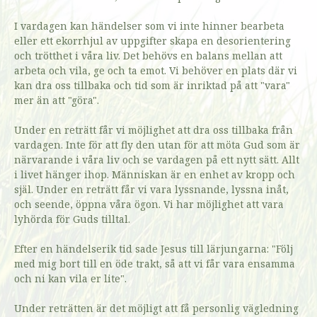
I vardagen kan händelser som vi inte hinner bearbeta
eller ett ekorrhjul av uppgifter skapa en desorientering
och trötthet i våra liv. Det behövs en balans mellan att
arbeta och vila, ge och ta emot. Vi behöver en plats där vi
kan dra oss tillbaka och tid som är inriktad på att "vara"
mer än att "göra".
Under en reträtt får vi möjlighet att dra oss tillbaka från
vardagen. Inte för att fly den utan för att möta Gud som är
närvarande i våra liv och se vardagen på ett nytt sätt. Allt
i livet hänger ihop. Människan är en enhet av kropp och
själ. Under en reträtt får vi vara lyssnande, lyssna inåt,
och seende, öppna våra ögon. Vi har möjlighet att vara
lyhörda för Guds tilltal.
Efter en händelserik tid sade Jesus till lärjungarna: "Följ
med mig bort till en öde trakt, så att vi får vara ensamma
och ni kan vila er lite".
Under reträtten är det möjligt att få personlig vägledning