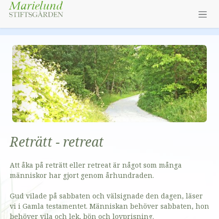
Hoppa till innehåll
Reträtt - retreat
Att åka på reträtt eller retreat är något som många
människor har gjort genom århundraden.
Gud vilade på sabbaten och välsignade den dagen, läser
vi i Gamla testamentet. Människan behöver sabbaten, hon
behöver vila och lek, bön och lovprisning.