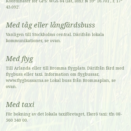
Koordinater för GPS: WGS 84 (lat, lon): N 59° 16.701', E 17°
43.092'.
Med tåg eller långfärdsbuss
Vanligen till Stockholms central. Därifrån lokala
kommunikationer, se ovan.
Med flyg
Till Arlanda eller till Bromma flygplats. Därifrån färd med
flygbuss eller taxi. Information om flygbussar,
www.flygbussarna.se Lokal buss från Brommaplan, se
ovan.
Med taxi
För bokning av det lokala taxiföretaget, Ekerö taxi: tfn 08-
560 340 00.