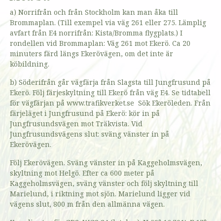
a) Norrifrån och från Stockholm kan man åka till
Brommaplan. (Till exempel via väg 261 eller 275. Lämplig
avfart från E4 norrifrån: Kista/Bromma flygplats.) I
rondellen vid Brommaplan: Väg 261 mot Ekerö. Ca 20
minuters färd längs Ekerövägen, om det inte är
köbildning.
b) Söderifrån går vägfärja från Slagsta till Jungfrusund på
Ekerö. Följ färjeskyltning till Ekerö från väg E4. Se tidtabell
för vägfärjan på www.trafikverket.se Sök Ekeröleden. Från
färjeläget i Jungfrusund på Ekerö: kör in på
Jungfrusundsvägen mot Träkvista. Vid
Jungfrusundsvägens slut: sväng vänster in på
Ekerövägen.
Följ Ekerövägen. Sväng vänster in på Kaggeholmsvägen,
skyltning mot Helgö. Efter ca 600 meter på
Kaggeholmsvägen, sväng vänster och följ skyltning till
Marielund, i riktning mot sjön. Marielund ligger vid
vägens slut, 800 m från den allmänna vägen.