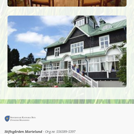
Stiftsgården Marielund
- Org.nr. 556589-5397